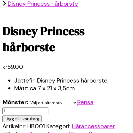
Disney Princess hårborste
Disney Princess
hårborste
kr
59.00
Jättefin Disney Princess hårborste
Mått: ca 7 x 21 x 3,5cm
Mönster:
Rensa
Disney
Princess
Lägg till i varukorg
hårborste
Artikelnr:
HB001
Kategori:
Håraccessoarer