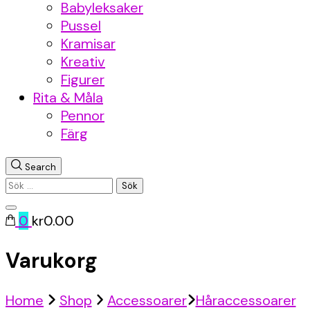
Babyleksaker
Pussel
Kramisar
Kreativ
Figurer
Rita & Måla
Pennor
Färg
Search
Sök
efter:
0
kr0.00
Varukorg
Home
Shop
Accessoarer
Håraccessoarer