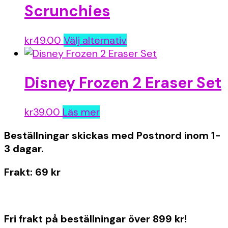
Scrunchies
Den
kr
49.00
Välj alternativ
här
produkten
Disney Frozen 2 Eraser Set
har
flera
varianter.
kr
39.00
Läs mer
De
olika
Beställningar skickas med Postnord inom 1-
alternativen
3 dagar.
kan
Frakt: 69 kr
väljas
på
produktsidan
Fri frakt på beställningar över 899 kr!