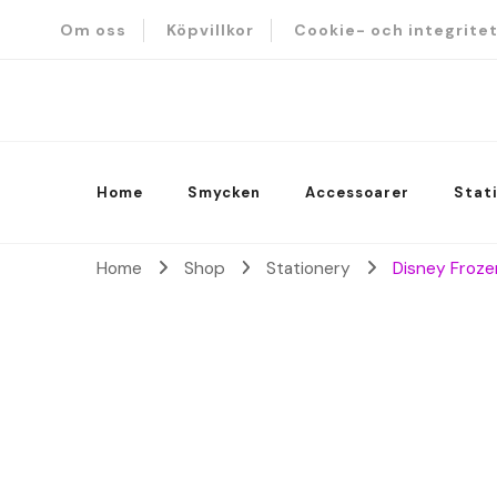
Om oss
Köpvillkor
Cookie- och integrite
A lot of cuteness
Cute S
Home
Smycken
Accessoarer
Stat
Home
Shop
Stationery
Disney Froze