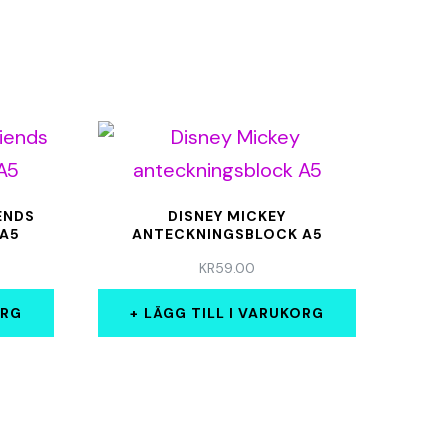
ENDS
DISNEY MICKEY
 A5
ANTECKNINGSBLOCK A5
KR
59.00
ORG
LÄGG TILL I VARUKORG