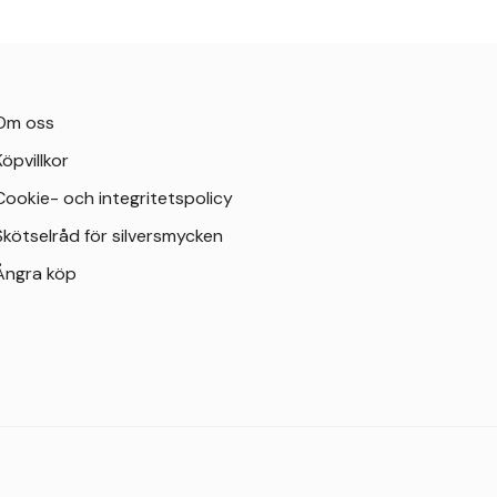
Om oss
Köpvillkor
Cookie- och integritetspolicy
Skötselråd för silversmycken
Ångra köp