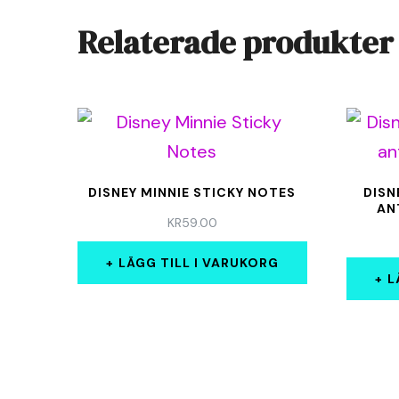
Relaterade produkter
DISNEY MINNIE STICKY NOTES
DISN
AN
KR
59.00
LÄGG TILL I VARUKORG
L