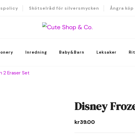
tspolicy
Skötselråd för silversmycken
Ångra köp
hop & Co
ionery
Inredning
Baby&Barn
Leksaker
Ri
n 2 Eraser Set
Disney Froze
kr
39.00