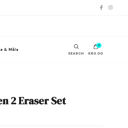
.
0
ta & Måla
SEARCH
KR0.00
n 2 Eraser Set