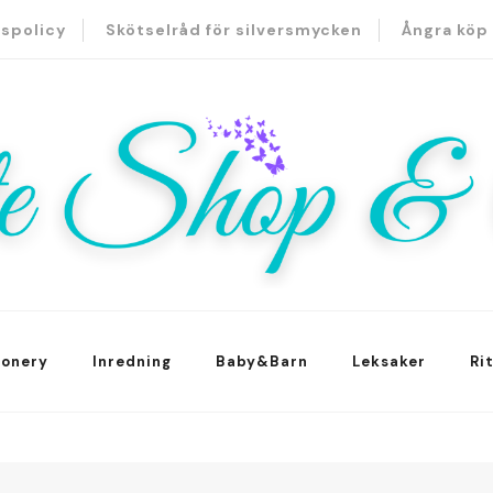
tspolicy
Skötselråd för silversmycken
Ångra köp
hop & Co
ionery
Inredning
Baby&Barn
Leksaker
Ri