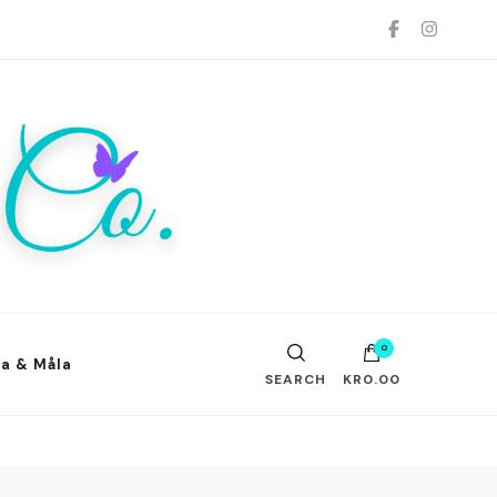
.
0
ta & Måla
SEARCH
KR0.00