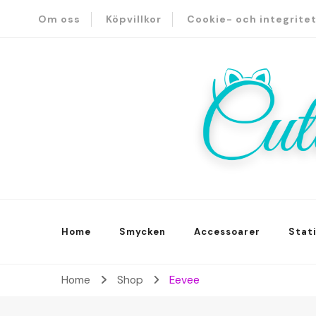
Om oss
Köpvillkor
Cookie- och integrite
A lot of cuteness
Cute S
Home
Smycken
Accessoarer
Stat
Home
Shop
Eevee