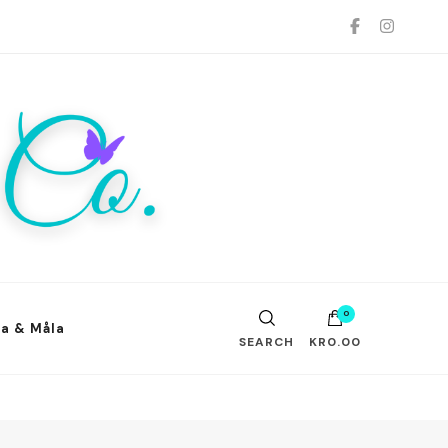
.
0
ta & Måla
SEARCH
KR0.00