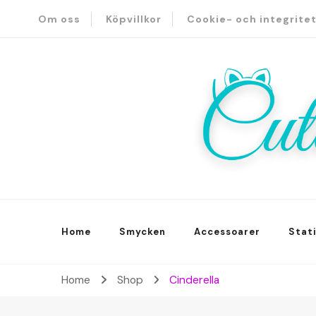
Om oss
Köpvillkor
Cookie- och integrite
A lot of cuteness
Cute S
Home
Smycken
Accessoarer
Stat
Home
Shop
Cinderella