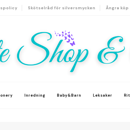
tspolicy
Skötselråd för silversmycken
Ångra köp
hop & Co
ionery
Inredning
Baby&Barn
Leksaker
Ri