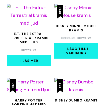
REA!
DISNEY MINNIE MOUSE
KRAMIS
E.T. THE EXTRA-
TERRESTRIAL KRAMIS
DET
DET
KR
199.00
KR
129.00
MED LJUD
URSPRUNGLIGA
NUVARA
PRISET
PRISET
LÄGG TILL I
KR
229.00
VAR:
ÄR:
VARUKORG
KR199.00.
KR129.00
LÄS MER
REA!
REA!
HARRY POTTER
DISNEY DUMBO KRAMIS
SORTING HAT MED