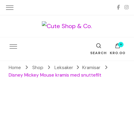
A lot of cuteness
Cute
0
SEARCH
KR0.00
Home
Shop
Leksaker
Kramisar
Disney Mickey Mouse kramis med snuttefilt
Shop &